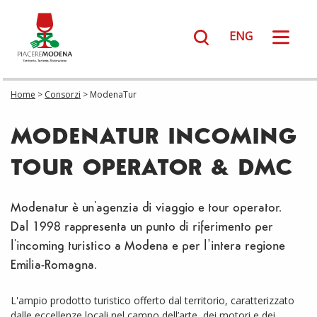
ENG
Home
>
Consorzi
> ModenaTur
Prodotti tipici Modenesi
MODENATUR INCOMING
Il Magazine
TOUR OPERATOR & DMC
Chi siamo
Modenatur è un'agenzia di viaggio e tour operator.
Dal 1998 rappresenta un punto di riferimento per
Consorzi
l'incoming turistico a Modena e per l’intera regione
Emilia-Romagna.
News
L'ampio prodotto turistico offerto dal territorio, caratterizzato
dalle eccellenze locali nel campo dell’arte, dei motori e dei