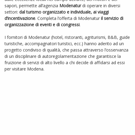
sapori, permette all’agenzia
Modenatur
di operare in diversi
settori:
dal turismo organizzato e individuale, ai viaggi
Contatti
d’incentivazione
. Completa l’offerta di Modenatur
il servizio di
organizzazione di eventi e di congressi
.
Piacere Modena
I fornitori di Modenatur (hotel, ristoranti, agriturismi, B&B, guide
turistiche, accompagnatori turistici, ecc.) hanno aderito ad un
Piacere Modena società consortile a
progetto condiviso di qualità, che passa attraverso l’osservanza
di un disciplinare di autoregolamentazione che garantisce la
responsabilità limitata
fruizione di servizi di alto livello a chi decide di affidarsi ad essi
Viale Virgilio, 55 - 41123 Modena
per visitare Modena.
Tel.:
+39 059 208671
info@piaceremodena.it
C.F. 941597500366 - P.IVA 04086160365
Copyright Piacere Modena
CONTATTACI