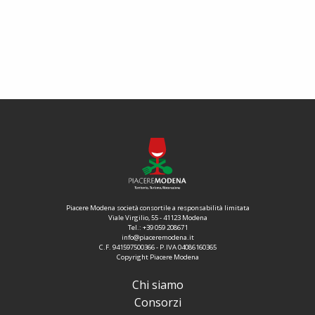
Piacere Modena società consortile a responsabilità limitata
Viale Virgilio, 55 - 41123 Modena
Tel.:
+39 059 208671
info@piaceremodena.it
C.F. 941597500366 - P.IVA 04086160365
Copyright Piacere Modena
Chi siamo
Consorzi