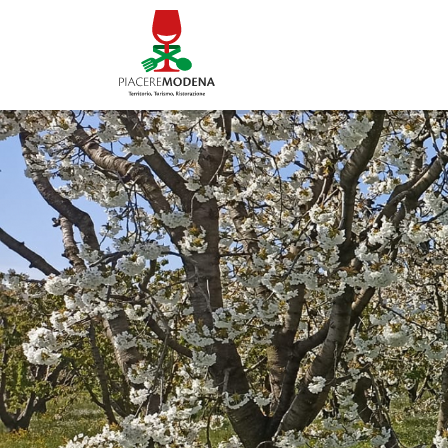
Contatti
Piacere Modena
Piacere Modena società consortile a respons