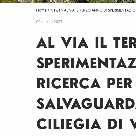
Viale Virgilio, 55 - 41123 Modena
Tel.:
+39 059 208671
Home
>
News
> AL VIA IL TERZO ANNO DI SPERIMENTAZIO
info@piaceremodena.it
09 marzo 2023
C.F. 941597500366 - P.IVA 04086160365
Copyright Piacere Modena
AL VIA IL T
CONTATTACI
SPERIMENTAZ
RICERCA PER
SALVAGUARD
CILIEGIA DI