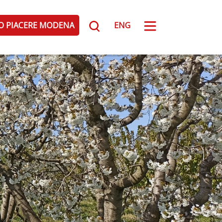
TO PIACERE MODENA
ENG
Modenesi