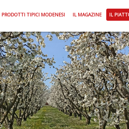
PRODOTTI TIPICI MODENESI
IL MAGAZINE
IL PIAT
Prodotti tipici 
Il Magazine
abilità limitata
Chi siamo